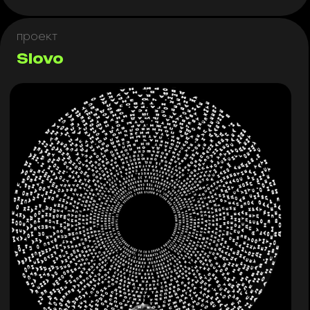
За свою богатую карьеру художник пришел к
выводу, что первоосновой всех искусств, которые он
исследовал, выступает слово: слово открывает и
завершает любое художественное произведение.
Слово — самое мощное оружие, и в то же время
самое целебное снадобье, оно может разрушать
или исцелять. Слово состоит из букв, каждая из
которых — вселенная сама по себе.
В аудиовизуальной инсталляции Slovo Неле
Карайлич знакомит нас с параллелями и общими
корнями в происхождении двух славянских языков
— русского и сербского, позиционируя слово как
наиболее абстрактное выражение человеческого
разума под сводом мироздания. Мысли
складываются в буквы, из которых рождаются стихи
двух разных художников — Александра Пушкина на
русском языке и Неле Карайлич на сербском.