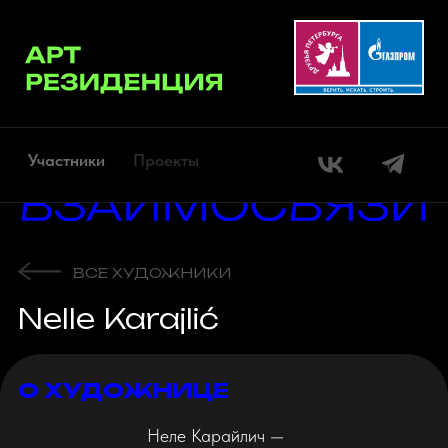
Участники
Проекты
ВСЕ ХУДОЖНИКИ
Nelle Karajlić
О ХУДОЖНИЦЕ
Неле Карайлич —
мультидисциплинарный художник
из Сербии, который внес
значительный вклад в развитие
культурного ландшафта
балканского региона.
Сайт
Он постоянно расширяет спектр
своего творческого