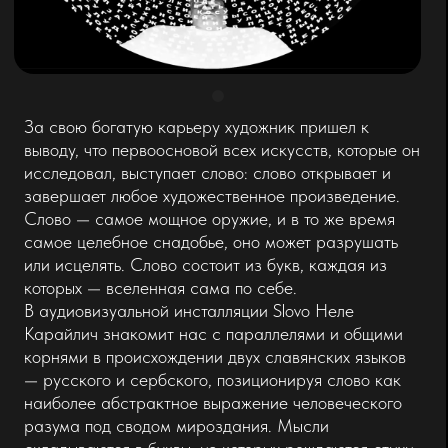
Неле декламирует стихи с различными эмоциями и
интонациями, стремясь таким образом вывести
слушателя за рамки буквального значения
произнесенного. Ритм, мелодия и гармония
сливаются в созерцательный бессюжетный опыт, где
сила слов открывает нам новые, космические
измерения. Благодаря этому опыту мы можем
поразмышлять о разных аспектах языка и о том, что
он несет в себе сквозь века, глубоко запечатляя
наш культурный код, историческую память,
идентичность и самобытность.
РАБОТЫ АВТОРА