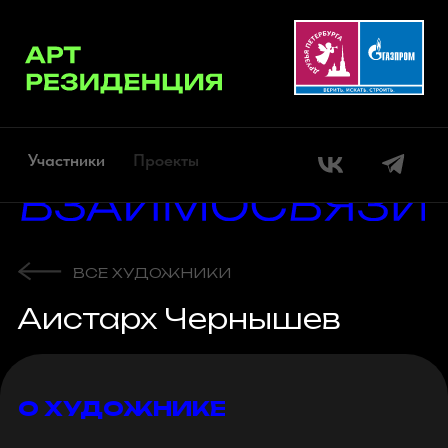
Участники
Проекты
ВСЕ ХУДОЖНИКИ
Аистарх Чернышев
О ХУДОЖНИКЕ
Аристарх Чернышев родился в 1968
г., Луганск (бывш. Ворошиловгад)
один из пионеров медиа-арта в
России начал свою художественную
карьеру в 1991 г, сразу после
окончания Московского Высшего
Сайт
Технического Университета им.
Баумана.